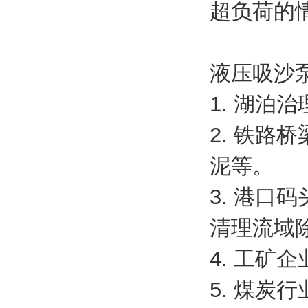
超负荷的
液压吸沙
1. 湖泊
2. 铁
泥等。
3. 港
清理流域
4. 工
矿企
5. 煤