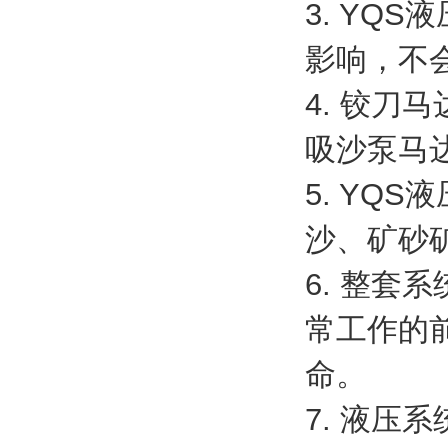
3. YQ
影响，不
4. 铰刀
吸沙泵马
5. YQ
沙、矿砂
6. 整
常工作的
命。
7. 液