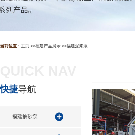
当前位置 :
主页
>>
福建产品展示
>>
福建泥浆泵
QUICK NAV
快捷
导航
福建抽砂泵