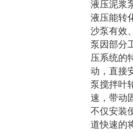
液压泥浆
液压能转
沙泵有效
泵因部分
压系统的
动，直接
泵搅拌叶
速，带动
不仅安装
道快速的